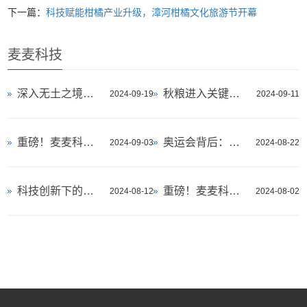
下一篇：
科技赋能柑橘产业升级，漳河柑橘文化旅游节开幕
麦麦科技
深入无土之境的心脏 营养液循环系统｜植
秋粮进入关键期，AI带来颠覆性科技革命
2024-09-19
2024-09-11
重磅！麦麦科技荣膺国家级荣誉专精特新
奥运会背后：农业的“绿色革命”
2024-09-03
2024-08-22
科技创新下的丰收季，沙漠中的水稻革命
重磅！麦麦科技集团4.20即将亮相中国农博
2024-08-12
2024-08-02